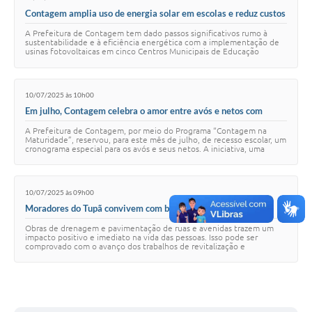
Contagem amplia uso de energia solar em escolas e reduz custos
com usinas fotovoltaicas sustentáveis
A Prefeitura de Contagem tem dado passos significativos rumo à
sustentabilidade e à eficiência energética com a implementação de
usinas fotovoltaicas em cinco Centros Municipais de Educação
Infantil (Cemeis) e uma escola…
10/07/2025 às 10h00
Em julho, Contagem celebra o amor entre avós e netos com
programação especial cheia de afeto
A Prefeitura de Contagem, por meio do Programa “Contagem na
Maturidade”, reservou, para este mês de julho, de recesso escolar, um
cronograma especial para os avós e seus netos. A iniciativa, uma
parceria com o programa “…
10/07/2025 às 09h00
Moradores do Tupã convivem com benefícios das obras de
drenagem e pavimentação das vias
Obras de drenagem e pavimentação de ruas e avenidas trazem um
impacto positivo e imediato na vida das pessoas. Isso pode ser
comprovado com o avanço dos trabalhos de revitalização e
urbanização de vias no bairro Tupã, na…