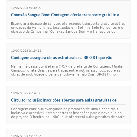
10/07/2025 às 16h00
Conexão Sangue Bom: Contagem oferta transporte gratuito a
voluntários e incentiva doação de sangue
Estimular a doação de sangue, oferecendo transporte gratuito até as
unidades da Hemominas, localizadas em Betim e Belo Horizonte, é o
objetivo da Campanha “Conexão Sangue Bom – o transporte do
doador de Contagem” realiza…
10/07/2025 às 15h55
Contagem assegura obras estruturais na BR-381 que vão
transformar a mobilidade urbana na RMBH
Na manhã dessa quinta-feira (10/7), a prefeita de Contagem, Marília
Campos, foi até Brasília para tratar, entre outros assuntos, sobre as
obras de mobilidade urbana da rodovia Fernão Dias (BR-381), no
trecho que corta a …
10/07/2025 às 14h00
Circuito Inclusão: inscrições abertas para aulas gratuitas de
skate para pessoas com ou sem deficiência
Contagem continua avançando na promoção de uma cidade mais
inclusiva e acessível. Estão abertas as inscrições para o novo núcleo
do projeto “Circuito Inclusão", que oferecerá aulas gratuitas de skate
para crianças e jove…
10/07/2025 às 11h06