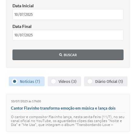
Data Inicial
Data Final
BUSCAR
Notícias (7)
Vídeos (3)
Diário Oficial (1)
10/07/2025 às 17h00
Cantor Flavinho transforma emoção em música e lança dois
clipes com apoio da Lei Paulo Gustavo
O cantor e compositor Flavinho lança, nesta sexta-feira (11/7), no seu
canal oficial no YouTube, os aguardados clipes das canções “Noite e
Dia” e “Me Usa”, que integram o álbum “Transbordando Love –
Volume 2”, já disponí…