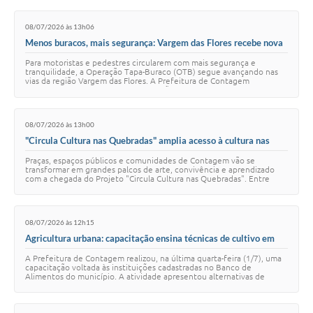
08/07/2026 às 13h06
Menos buracos, mais segurança: Vargem das Flores recebe nova
etapa da OTB
Para motoristas e pedestres circularem com mais segurança e
tranquilidade, a Operação Tapa-Buraco (OTB) segue avançando nas
vias da região Vargem das Flores. A Prefeitura de Contagem
intensificou os serviços de manutençã…
08/07/2026 às 13h00
"Circula Cultura nas Quebradas" amplia acesso à cultura nas
regiões Industrial e Eldorado
Praças, espaços públicos e comunidades de Contagem vão se
transformar em grandes palcos de arte, convivência e aprendizado
com a chegada do Projeto "Circula Cultura nas Quebradas". Entre
julho e setembro, moradores das r…
08/07/2026 às 12h15
Agricultura urbana: capacitação ensina técnicas de cultivo em
pequenos espaços
A Prefeitura de Contagem realizou, na última quarta-feira (1/7), uma
capacitação voltada às instituições cadastradas no Banco de
Alimentos do município. A atividade apresentou alternativas de
cultivo em espaços reduzidos…