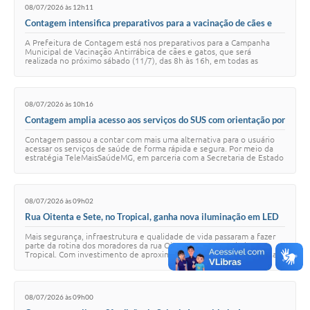
08/07/2026 às 12h11
Contagem intensifica preparativos para a vacinação de cães e
gatos
A Prefeitura de Contagem está nos preparativos para a Campanha
Municipal de Vacinação Antirrábica de cães e gatos, que será
realizada no próximo sábado (11/7), das 8h às 16h, em todas as
regiões da cidade. A mobilização …
08/07/2026 às 10h16
Contagem amplia acesso aos serviços do SUS com orientação por
aplicativo
Contagem passou a contar com mais uma alternativa para o usuário
acessar os serviços de saúde de forma rápida e segura. Por meio da
estratégia TeleMaisSaúdeMG, em parceria com a Secretaria de Estado
de Saúde (SES) e com …
08/07/2026 às 09h02
Rua Oitenta e Sete, no Tropical, ganha nova iluminação em LED
e rede elétrica
Mais segurança, infraestrutura e qualidade de vida passaram a fazer
parte da rotina dos moradores da rua Oitenta e Sete, no bairro
Tropical. Com investimento de aproximadamente R$ 270 mil, o local
recebeu, na última segu…
08/07/2026 às 09h00