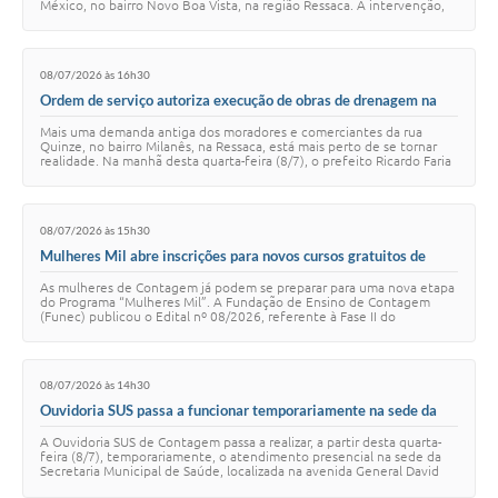
México, no bairro Novo Boa Vista, na região Ressaca. A intervenção,
aguardada pela população h…
08/07/2026 às 16h30
Ordem de serviço autoriza execução de obras de drenagem na
região Ressaca
Mais uma demanda antiga dos moradores e comerciantes da rua
Quinze, no bairro Milanês, na Ressaca, está mais perto de se tornar
realidade. Na manhã desta quarta-feira (8/7), o prefeito Ricardo Faria
e sua equipe, junto a…
08/07/2026 às 15h30
Mulheres Mil abre inscrições para novos cursos gratuitos de
qualificação
As mulheres de Contagem já podem se preparar para uma nova etapa
do Programa “Mulheres Mil”. A Fundação de Ensino de Contagem
(Funec) publicou o Edital nº 08/2026, referente à Fase II do
programa, que oferece cursos grat…
08/07/2026 às 14h30
Ouvidoria SUS passa a funcionar temporariamente na sede da
Secretaria Municipal de Saúde
A Ouvidoria SUS de Contagem passa a realizar, a partir desta quarta-
feira (8/7), temporariamente, o atendimento presencial na sede da
Secretaria Municipal de Saúde, localizada na avenida General David
Sarnoff, 3.113, Cid…