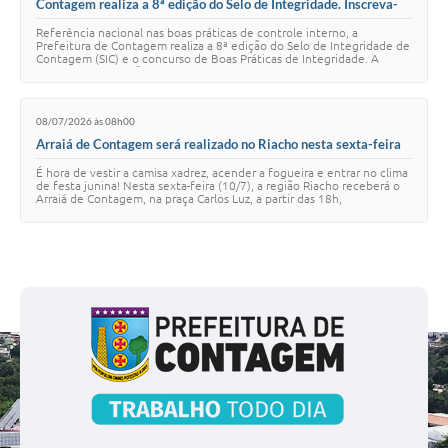
Contagem realiza a 8ª edição do Selo de Integridade. Inscreva-
se!
Referência nacional nas boas práticas de controle interno, a
Prefeitura de Contagem realiza a 8ª edição do Selo de Integridade de
Contagem (SIC) e o concurso de Boas Práticas de Integridade. A
iniciativa é uma ação da C…
08/07/2026 às 08h00
Arraiá de Contagem será realizado no Riacho nesta sexta-feira
(10/7)
É hora de vestir a camisa xadrez, acender a fogueira e entrar no clima
de festa junina! Nesta sexta-feira (10/7), a região Riacho receberá o
Arraiá de Contagem, na praça Carlos Luz, a partir das 18h,
prometendo uma progr…