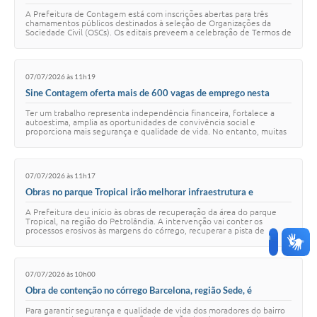
projetos culturais
A Prefeitura de Contagem está com inscrições abertas para três
chamamentos públicos destinados à seleção de Organizações da
Sociedade Civil (OSCs). Os editais preveem a celebração de Termos de
Colaboração para a execução…
07/07/2026 às 11h19
Sine Contagem oferta mais de 600 vagas de emprego nesta
terça-feira (7/7)
Ter um trabalho representa independência financeira, fortalece a
autoestima, amplia as oportunidades de convivência social e
proporciona mais segurança e qualidade de vida. No entanto, muitas
pessoas deixam de concorrer …
07/07/2026 às 11h17
Obras no parque Tropical irão melhorar infraestrutura e
segurança
A Prefeitura deu início às obras de recuperação da área do parque
Tropical, na região do Petrolândia. A intervenção vai conter os
processos erosivos às margens do córrego, recuperar a pista de
caminhada e garantir mais s…
07/07/2026 às 10h00
Obra de contenção no córrego Barcelona, região Sede, é
finalizada
Para garantir segurança e qualidade de vida dos moradores do bairro