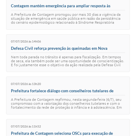
Contagem mantém emergência para ampliar resposta às
doenças respiratórias
A Prefeitura de Contagem prorrogou por mais 30 dias a vigência da
situação de emergência em saúde pública em razão da persistência
do cenário epidemiológico relacionado à Síndrome Respiratória
Aguda Grave (SRAG). A medid…
07/07/2026 às 14h06
Defesa Civil reforça prevenção às queimadas em Nova
Contagem
Nem toda parada no trânsito é apenas para fiscalização. Em tempos
de seca, ela também pode ser uma oportunidade de conscientização.
E foi justamente esse o objetivo da ação realizada pela Defesa Civil
de Contagem na praç…
07/07/2026 às 13h20
Prefeitura fortalece diálogo com conselheiros tutelares de
Contagem
A Prefeitura de Contagem reafirmou, nesta segunda-feira (6/7), seu
compromisso com a valorização dos conselheiros tutelares e com o
fortalecimento da rede de proteção à infância e à adolescência. Em
uma reunião realizada…
07/07/2026 às 11h52
Prefeitura de Contagem seleciona OSCs para execução de