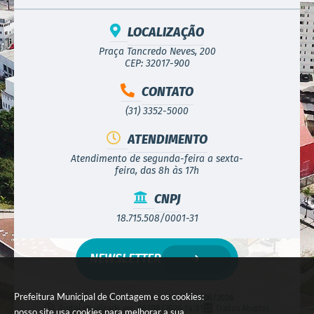
LOCALIZAÇÃO
Praça Tancredo Neves, 200
CEP: 32017-900
CONTATO
(31) 3352-5000
ATENDIMENTO
Atendimento de segunda-feira a sexta-
feira, das 8h às 17h
CNPJ
18.715.508/0001-31
NEWSLETTER
Prefeitura Municipal de Contagem e os cookies:
Versão do Sistema:
3.5.3 - 19/06/2026
Portal atualizado em:
06/08/2026 14:31
Dados Abertos
nosso site usa cookies para melhorar a sua