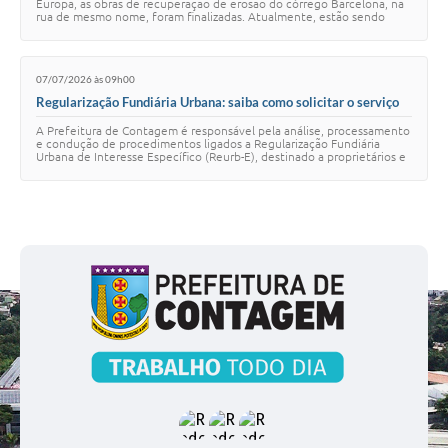
Europa, as obras de recuperação de erosão do córrego Barcelona, na
rua de mesmo nome, foram finalizadas. Atualmente, estão sendo
executados apenas os se…
07/07/2026 às 09h00
Regularização Fundiária Urbana: saiba como solicitar o serviço
em Contagem
A Prefeitura de Contagem é responsável pela análise, processamento
e condução de procedimentos ligados a Regularização Fundiária
Urbana de Interesse Específico (Reurb-E), destinado a proprietários e
moradores de imóveis …