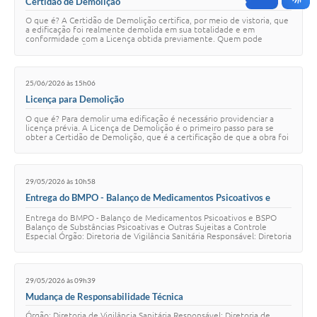
Certidão de Demolição
O que é? A Certidão de Demolição certifica, por meio de vistoria, que
a edificação foi realmente demolida em sua totalidade e em
conformidade com a Licença obtida previamente. Quem pode
solicitar? Cidadãos, Empresas e R…
25/06/2026 às 15h06
Licença para Demolição
O que é? Para demolir uma edificação é necessário providenciar a
licença prévia. A Licença de Demolição é o primeiro passo para se
obter a Certidão de Demolição, que é a certificação de que a obra foi
demolida conforme a…
29/05/2026 às 10h58
Entrega do BMPO - Balanço de Medicamentos Psicoativos e
BSPO Balanço de Substâncias Psicoativas e Outras Sujeitas a
Entrega do BMPO - Balanço de Medicamentos Psicoativos e BSPO
Controle Especial
Balanço de Substâncias Psicoativas e Outras Sujeitas a Controle
Especial Órgão: Diretoria de Vigilância Sanitária Responsável: Diretoria
de Vigilância Sanitári…
29/05/2026 às 09h39
Mudança de Responsabilidade Técnica
Órgão: Diretoria de Vigilância Sanitária Responsável: Diretoria de