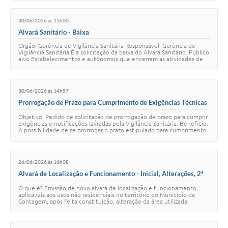
30/06/2026 às 15h00
Alvará Sanitário - Baixa
Orgão: Gerência de Vigilância Sanitária Responsável: Gerência de
Vigilância Sanitária É a solicitação da baixa do Alvará Sanitário. Público
alvo Estabelecimentos e autônomos que encerram as atividades de
saúde e de inter…
30/06/2026 às 14h57
Prorrogação de Prazo para Cumprimento de Exigências Técnicas
Legais
Objetivo: Pedido de solicitação de prorrogação de prazo para cumprir
exigências e notificações lavradas pela Vigilância Sanitária. Benefício:
A possibilidade de se prorrogar o prazo estipulado para cumprimento
das provid…
26/06/2026 às 16h08
Alvará de Localização e Funcionamento - Inicial, Alterações, 2ª
via ou Renovação (Sistema SILO)
O que é? Emissão de novo alvará de localização e funcionamento
aplicáveis aos usos não residenciais no território do Município de
Contagem, após feita constituição, alteração da área utilizada,
alteração de endereço, al…