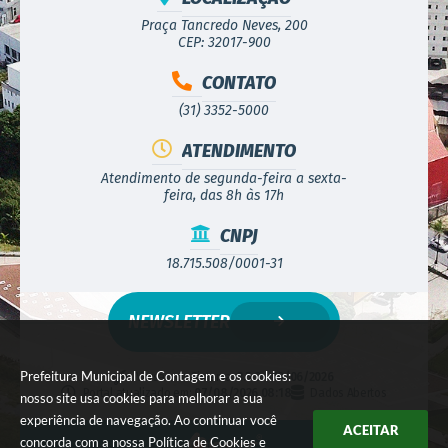
Praça Tancredo Neves, 200
CEP: 32017-900
CONTATO
(31) 3352-5000
ATENDIMENTO
Atendimento de segunda-feira a sexta-
feira, das 8h às 17h
CNPJ
18.715.508/0001-31
NEWSLETTER
Prefeitura Municipal de Contagem e os cookies:
Versão do Sistema:
3.5.3 - 19/06/2026
Portal atualizado em:
07/08/2026 08:18
Dados Abertos
nosso site usa cookies para melhorar a sua
experiência de navegação. Ao continuar você
ACEITAR
concorda com a nossa
Política de Cookies
e