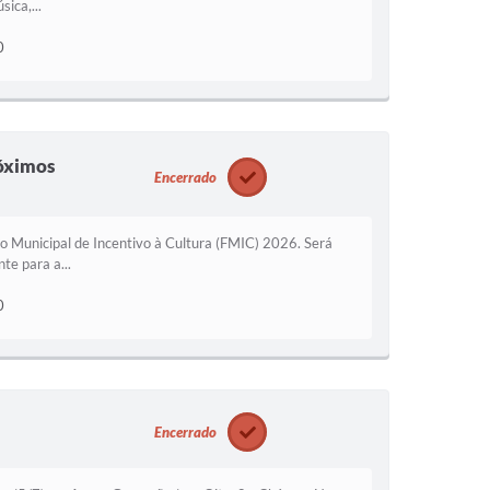
ica,...
0
róximos
Encerrado
do Municipal de Incentivo à Cultura (FMIC) 2026. Será
te para a...
0
Encerrado