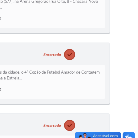
go (5/7), na Arena Gregorão (rua Oito, 8 - Chácara Novo
..
0
Encerrado
ões da cidade, o 4º Copão de Futebol Amador de Contagem
 e Estrela...
0
Encerrado