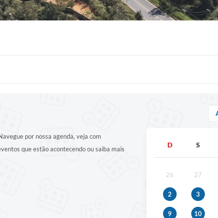
! Navegue por nossa agenda, veja com
D
S
 eventos que estão acontecendo ou saiba mais
26
27
2
3
9
10