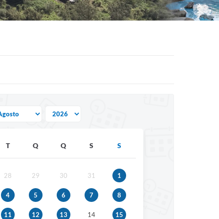
T
Q
Q
S
S
28
29
30
31
1
4
5
6
7
8
11
12
13
14
15