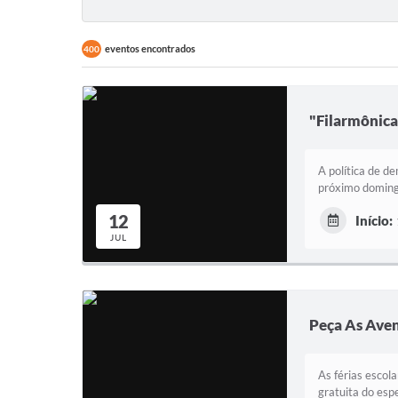
eventos encontrados
400
"Filarmônica
A política de d
próximo domingo
12
Início:
JUL
Peça As Aven
As férias esco
gratuita do esp