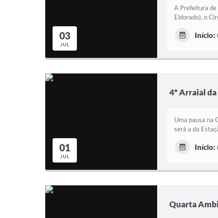
A Prefeitura de
Eldorado), o Cir
03
Início:
JUL
4º Arraial da
Uma pausa na Co
será a da Estaç
01
Início:
JUL
Quarta Ambie