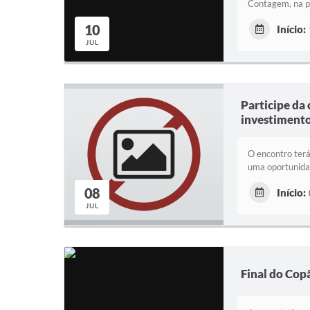
Contagem, na pr
10
Início:
JUL
Participe da 
investimento
O encontro terá
uma oportunidad
08
Início:
JUL
Final do Cop