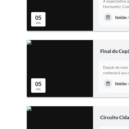
A expectativa a
Horizonte). Com 
05
Início:
JUL
Final do Cop
Depois de mais 
conhecerá seu c
05
Início:
JUL
Circuito Cid