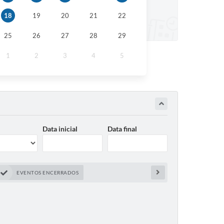
18
19
20
21
22
25
26
27
28
29
1
2
3
4
5
Data inicial
Data final
EVENTOS ENCERRADOS