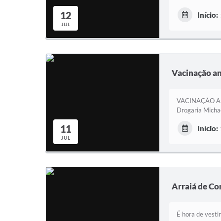
12
Início:
JUL
Vacinação an
VACINAÇÃO ANTI
Drogaria Michae
11
Início:
JUL
Arraiá de C
É hora de vestir