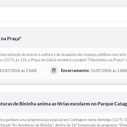
 na Praça"
emocratização do acesso à cultura e de ocupação dos espaços públicos com ar
 (12/7), às 11h, a Praça da Glória receberá o projeto "Filarmônica na Praça", 
Encerramento:
12/07/2026 às 11h00
12/07/2026 às 13h0
turas de Bininha anima as férias escolares no Parque Cata
lares ganham uma programação especial em Contagem neste domingo (12/7). O
etáculo "As Aventuras de Bininha", dentro da 16ª temporada do programa “Dive