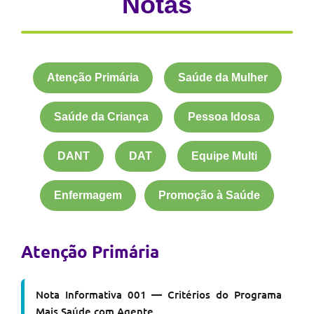
Notas
Atenção Primária
Saúde da Mulher
Saúde da Criança
Pessoa Idosa
DANT
DAT
Equipe Multi
Enfermagem
Promoção à Saúde
Atenção Primária
Nota Informativa 001 — Critérios do Programa
Mais Saúde com Agente