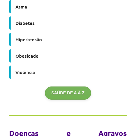
Asma
Diabetes
Hipertensão
Obesidade
Violência
SAÚDE DE A À Z
Doenças e Agravos