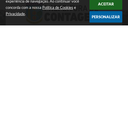
experiência de navegação. Ao continuar você
ACEITAR
concorda com a nossa
Política de Cookies
e
Privacidade
.
PERSONALIZAR
LOCALIZAÇÃO
Praça Tancredo Neves, 200
CEP: 32017-900
CONTATO
(31) 3352-5000
ATENDIMENTO
Atendimento de segunda-feira a sexta-
feira, das 8h às 17h