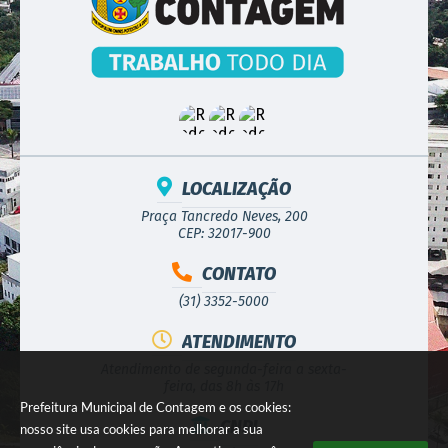
LOCALIZAÇÃO
Praça Tancredo Neves, 200
CEP: 32017-900
CONTATO
(31) 3352-5000
ATENDIMENTO
Atendimento de segunda-feira a sexta-
feira, das 8h às 17h
Prefeitura Municipal de Contagem e os cookies:
CNPJ
nosso site usa cookies para melhorar a sua